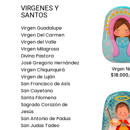
VIRGENES Y
SANTOS
Virgen Guadalupe
Virgen Del Carmen
Virgen del Valle
Virgen Milagrosa
Divina Pastora
José Gregorio Hernández
Virgen N
Virgen Chiquinquirá
$18.000
Virgen de Luján
San Francisco de Asís
San Cayetano
Santa Filomena
Sagrado Corazón de
Jesús
San Antonio de Padua
San Judas Tadeo