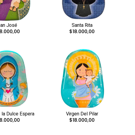
an José
Santa Rita
8.000,00
$18.000,00
 la Dulce Espera
Virgen Del Pilar
8.000,00
$18.000,00