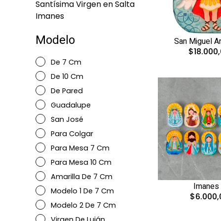
Santísima Virgen en Salta
Imanes
Modelo
San Miguel A
$18.000
De 7 Cm
De 10 Cm
De Pared
Guadalupe
San José
Para Colgar
Para Mesa 7 Cm
Para Mesa 10 Cm
Amarilla De 7 Cm
Imanes
Modelo 1 De 7 Cm
$6.000,
Modelo 2 De 7 Cm
Virgen De Luján