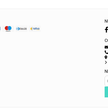
N
C
N