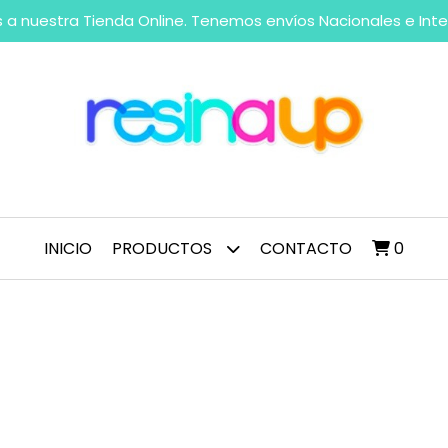
 a nuestra Tienda Online. Tenemos envíos Nacionales e Int
INICIO
PRODUCTOS
CONTACTO
0