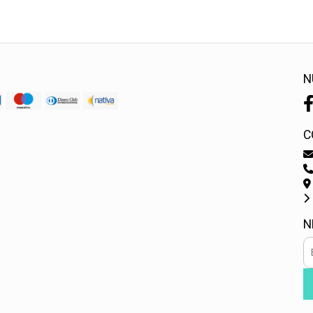
N
C
N