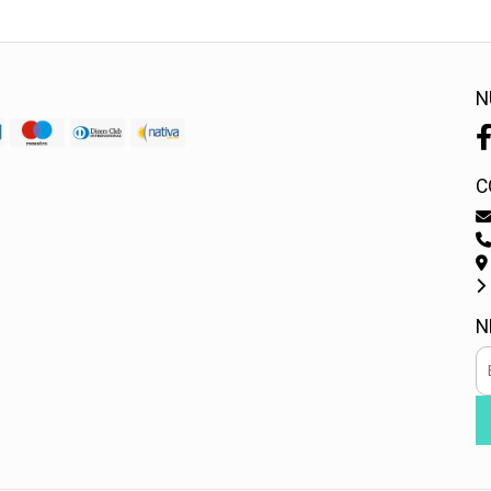
N
C
N