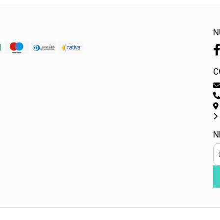
N
C
N